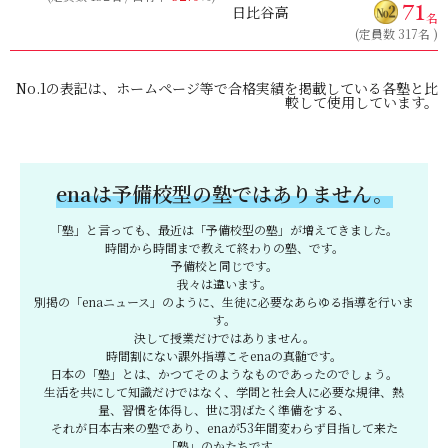
71
日比谷高
名
(定員数 317名 )
No.1の表記は、ホームページ等で合格実績を掲載している各塾と比
較して使用しています。
enaは予備校型の塾ではありません。
「塾」と言っても、最近は「予備校型の塾」が増えてきました。
時間から時間まで教えて終わりの塾、です。
予備校と同じです。
我々は違います。
別掲の「enaニュース」のように、生徒に必要なあらゆる指導を行いま
す。
決して授業だけではありません。
時間割にない課外指導こそenaの真髄です。
日本の「塾」とは、かつてそのようなものであったのでしょう。
生活を共にして知識だけではなく、学問と社会人に必要な規律、熱
量、習慣を体得し、世に羽ばたく準備をする、
それが日本古来の塾であり、enaが53年間変わらず目指して来た
「塾」のかたちです。