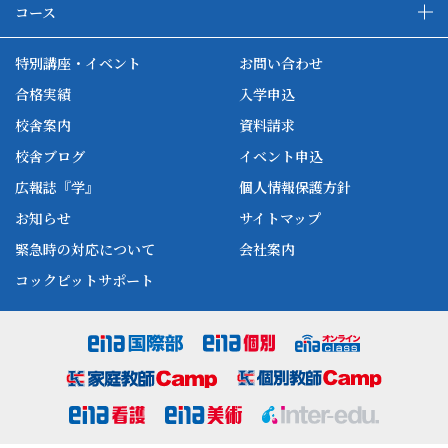
enaの教育について
ダブル学習システム
コース
各種単方向映像授業
ena合宿場
ena小学部
ena国際部
ena本部について
ena国立タワー竣工
特別講座・イベント
お問い合わせ
ena中学部
ena看護
ena-base
新開校
合格実績
入学申込
ena最高水準
ena美術
校舎案内
資料請求
enaオンラインclass
家庭教師Camp
校舎ブログ
イベント申込
ena高校部
個別教師Camp
広報誌『学』
個人情報保護方針
ena個別
お知らせ
サイトマップ
緊急時の対応について
会社案内
コックピットサポート