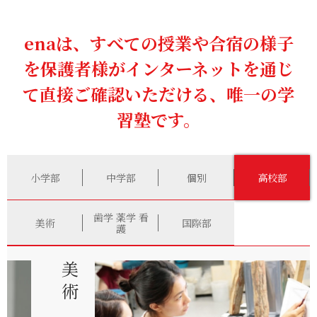
enaは、すべての授業や合宿の様子
を保護者様がインターネットを通じ
て直接ご確認いただける、唯一の学
習塾です。
小学部
中学部
個別
高校部
歯学 薬学 看
美術
国際部
護
美術