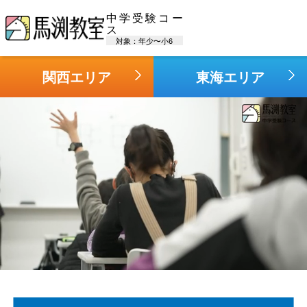
中学受験コー
ス
対象：年少〜小6
関西エリア
東海エリア