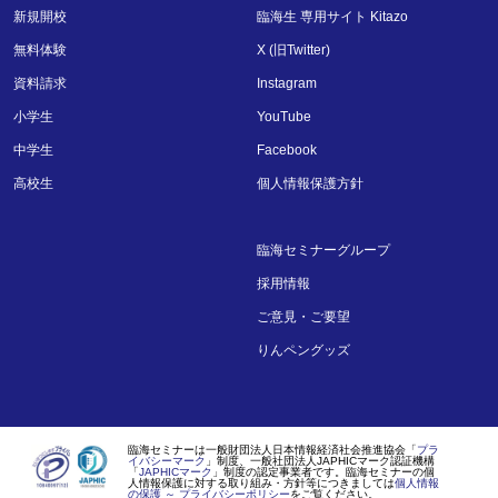
新規開校
臨海生 専用サイト Kitazo
無料体験
X (旧Twitter)
資料請求
Instagram
小学生
YouTube
中学生
Facebook
高校生
個人情報保護方針
臨海セミナーグループ
採用情報
ご意見・ご要望
りんペングッズ
臨海セミナーは一般財団法人日本情報経済社会推進協会「
プラ
イバシーマーク
」制度、一般社団法人JAPHICマーク認証機構
「
JAPHICマーク
」制度の認定事業者です。臨海セミナーの個
人情報保護に対する取り組み・方針等につきましては
個人情報
の保護 ～ プライバシーポリシー
をご覧ください。