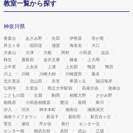
教室一覧から探す
神奈川県
青葉台
あざみ野
生田
伊勢原
市が尾
井土ヶ谷
稲田堤
浦賀
海老名
大口
大倉山
大津
大船
岡村
小田原
追浜
柿生
鹿島田
金沢文庫
鎌倉
上大岡
上中里
上永谷
上溝
上矢部
鴨居
鴨宮
川上
川崎
川崎大師
川崎渡田
菊名
北久里浜
北山田
衣笠
希望ヶ丘
鵠沼海岸
弘明寺
久里浜
県立大学駅前
高座渋谷
港南台
こどもの国
古淵
駒岡
相模大野
さがみ野
相模原
小田急相模原
鷺沼
座間
寒川
汐入
渋沢
神木本町
湘南台
湘南深沢
湘南ライフタウン
新逗子
新松田
新百合ヶ丘
菅生
瀬谷
芹が谷
善行
センター北
センター南
相武台前
高田
武山
立場