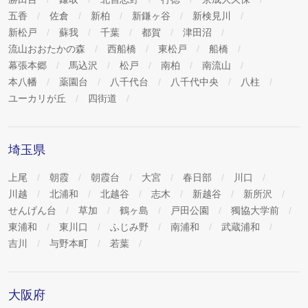
五香
佐倉
新柏
新鎌ヶ谷
新検見川
新松戸
蘇我
千葉
都賀
津田沼
流山おおたかの森
西船橋
東松戸
船橋
幕張本郷
馬込沢
松戸
南柏
南流山
本八幡
薬園台
八千代台
八千代中央
八柱
ユーカリが丘
四街道
埼玉県
上尾
朝霞
朝霞台
大宮
春日部
川口
川越
北浦和
北越谷
志木
新越谷
新所沢
せんげん台
草加
鶴ヶ島
戸田公園
獨協大学前
東浦和
東川口
ふじみ野
南浦和
武蔵浦和
吉川
与野本町
若葉
大阪府