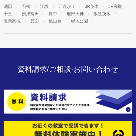
池田
石橋
江坂
五月が丘
JR茨木
JR高槻
十三
摂津富田
豊中
服部天神
阪急茨木
阪急高槻
箕面
桃山台
緑地公園
資料請求/ご相談·お問い合わせ