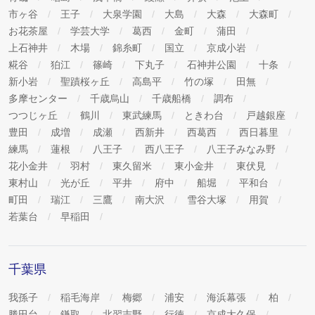
市ヶ谷
王子
大泉学園
大島
大森
大森町
お花茶屋
学芸大学
葛西
金町
蒲田
上石神井
木場
錦糸町
国立
京成小岩
糀谷
狛江
篠崎
下丸子
石神井公園
十条
新小岩
聖蹟桜ヶ丘
高島平
竹の塚
田無
多摩センター
千歳烏山
千歳船橋
調布
つつじヶ丘
鶴川
東武練馬
ときわ台
戸越銀座
豊田
成増
成瀬
西新井
西葛西
西日暮里
練馬
蓮根
八王子
西八王子
八王子みなみ野
花小金井
羽村
東久留米
東小金井
東伏見
東村山
光が丘
平井
府中
船堀
平和台
町田
瑞江
三鷹
南大沢
雪谷大塚
用賀
若葉台
早稲田
千葉県
我孫子
稲毛海岸
梅郷
浦安
海浜幕張
柏
勝田台
鎌取
北習志野
行徳
京成大久保