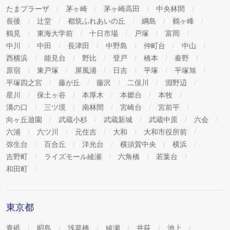
たまプラーザ
茅ヶ崎
茅ヶ崎高田
中央林間
長後
辻堂
都筑ふれあいの丘
綱島
鶴ヶ峰
鶴見
東海大学前
十日市場
戸塚
富岡
中川
中田
長津田
中野島
仲町台
中山
西横浜
能見台
野比
登戸
橋本
秦野
原宿
東戸塚
屏風浦
日吉
平塚
平塚旭
平塚四之宮
藤が丘
藤沢
二俣川
淵野辺
星川
保土ヶ谷
本厚木
本郷台
本牧
溝の口
三ツ境
南林間
宮崎台
宮前平
向ヶ丘遊園
武蔵小杉
武蔵新城
武蔵中原
六会
六浦
六ツ川
元住吉
大和
大和市役所前
弥生台
百合丘
洋光台
横須賀中央
横浜
吉野町
ライズモール綾瀬
六角橋
若葉台
和田町
東京都
青砥
昭島
浅草橋
綾瀬
井荻
池上