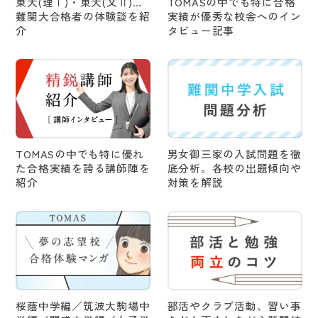
東大(理Ⅰ)・東大(文Ⅱ)…
TOMASの中でも特に合格
難関大合格者の体験談を紹
実績が優秀な校舎へのイン
介
タビュー記事
2026/05/20
オススメ
8月～ 高校入試オンラインガイダンス [無料] 受付開始！
2026/05/12
オススメ
7月24日(金)～8月12日(水) 小6生対象 学校別そっくり模試
2026 [無料] 受付開始！
TOMASの中でも特に優れ
男女御三家の入試問題を徹
2026/05/11
オススメ
た合格実績を誇る講師陣を
底分析。各校の出題傾向や
7月20日(月・祝)～8月31日(月) 完全1対1個別 夏期講習 受付
紹介
対策を解説
開始！
2026/05/08
オススメ
8月16日(日)～20日(木) 小5・6 夏期特訓合宿 2026 受付開
始！
2026/04/09
オススメ
桜蔭中学編／筑波大駒場中
部活やクラブ活動、習い事
5月7日(木)～7月18日(土) 完全1対1個別 プレ夏講 受付開始！