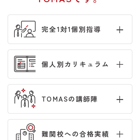
完全1対1
個別指導
個人別
カリキュラム
TOMASの
講師陣
難関校への
合格実績