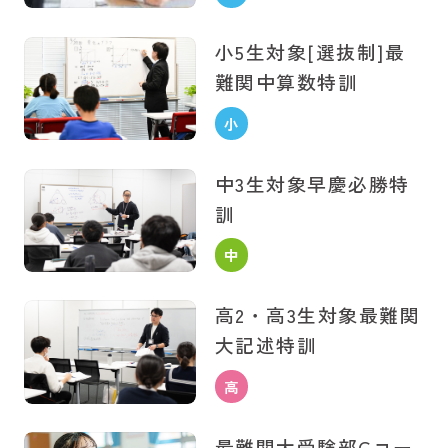
学
小5生対象[選抜制]
最
生
難関中算数特訓
小
学
中3生対象
早慶必勝特
生
訓
中
学
高2・高3生対象
最難関
生
大記述特訓
高
校
最難関大受験部
Gコー