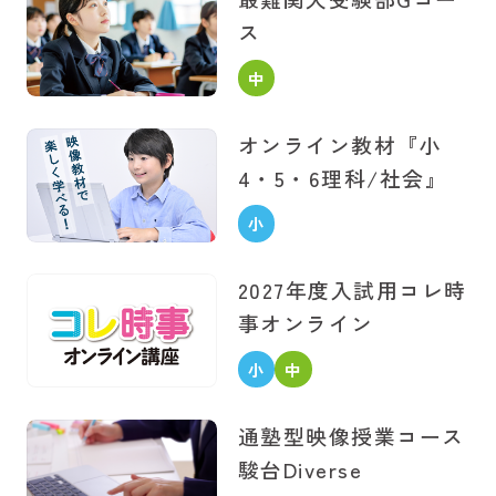
生
ス
中
学
オンライン教材
『小
生
4・5・6理科/社会』
小
学
2027年度入試用
コレ時
生
事オンライン
小
中
学
学
通塾型映像授業コース
生
生
駿台Diverse