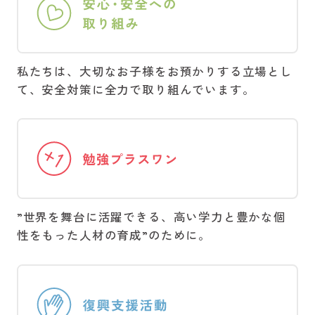
2026/02/17
オススメ
5月8日(金)～5月24日(日) 小6生対象 学校別そっくり模試
2026[無料] 受付開始！
私たちは、大切なお子様をお預かりする立場とし
2026/02/10
オススメ
[プラスワン教育] 春の国際プログラム「ハーバード＆MIT体
て、安全対策に全力で取り組んでいます。
験プログラム９日間」アメリカ・ボストン〈日程3/23～
3/31〉催行決定 残席１名！(申込締切2/12 18:00)
2026/02/06
開校情報
3月20日(金)TOMAS大森校 リニューアル開校。入会相談受付
中！
”世界を舞台に活躍できる、高い学力と豊かな個
2026/02/02
オススメ
性をもった人材の育成”のために。
[プラスワン教育] 春の国際プログラム「イギリス・ボーディ
ングスクール体験プログラム９日間」イギリス・ヘイスティ
ングス〈日程3/28～4/5〉残席わずか！(申込締切2/9 18:00)
2026/02/02
オススメ