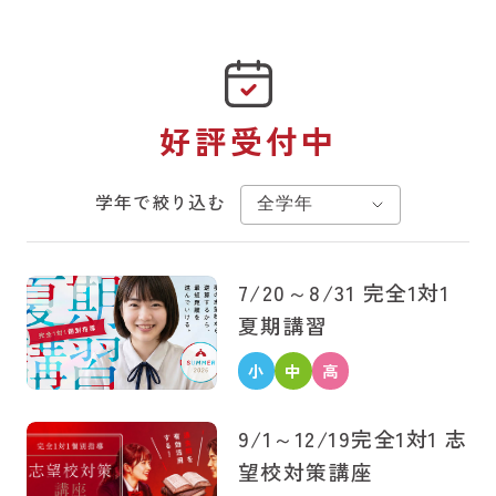
好評受付中
学年で絞り込む
7/20～8/31
完全1対1
夏期講習
小
中
高
学
学
校
9/1～12/19
完全1対1 志
生
生
生
望校対策講座