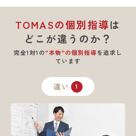
TOMASの個別指導
は
どこが違うのか？
完全1対1の
“本物”の個別指導
を
追求し
ています
違い
1