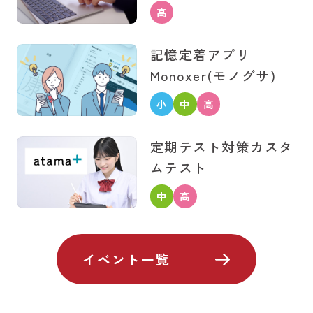
高
校
記憶定着アプリ
生
Monoxer(モノグサ)
小
中
高
学
学
校
定期テスト対策
カスタ
生
生
生
ムテスト
中
高
学
校
生
生
イベント一覧