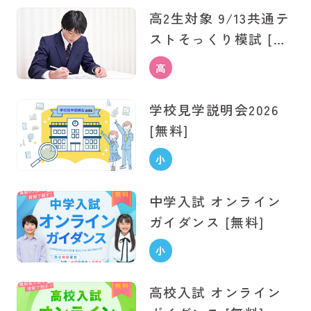
高2生対象 9/13共通テ
生
スト
そっくり模試 [無
料]
高
校
学校見学説明会
2026
生
[無料]
小
学
中学入試
オンライン
生
ガイダンス [無料]
小
学
高校入試
オンライン
生