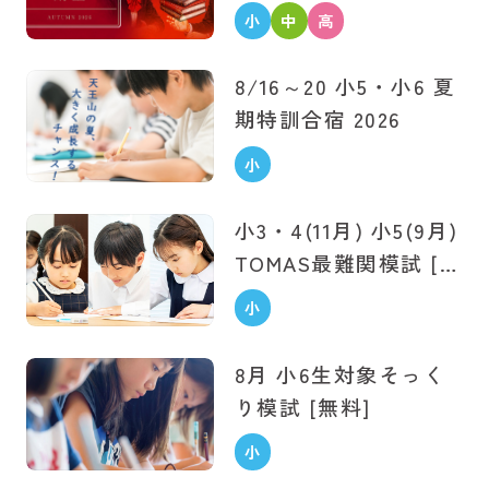
小
中
高
学
学
校
8/16～20 小5・小6
夏
生
生
生
期特訓合宿 2026
小
学
小3・4(11月) 小5(9月)
生
TOMAS最難関模試 [無
料]
小
学
8月 小6生対象
そっく
生
り模試 [無料]
小
学