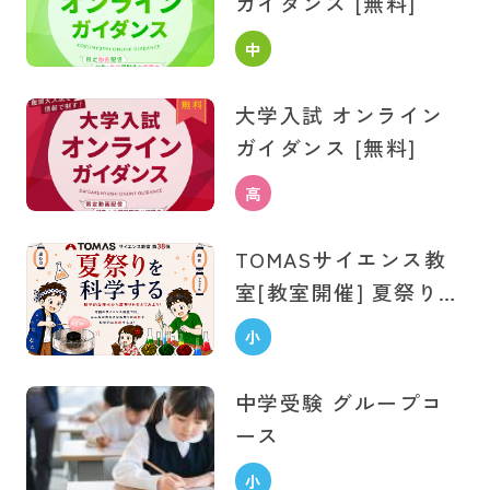
ガイダンス [無料]
中
学
大学入試
オンライン
生
ガイダンス [無料]
高
校
TOMASサイエンス教
生
室[教室開催] 夏祭りを
科学する [無料]
小
学
中学受験
グループコ
生
ース
小