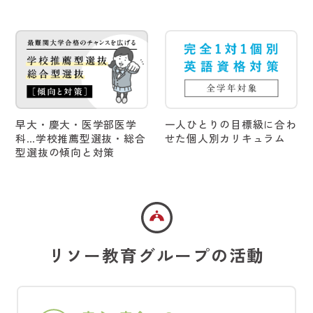
2026/03/18
オススメ
[プラスワン教育] まだ間に合う！ GW「プレミアムイングリ
ッシュキャンプ4日間」〈日程5/3～5/6〉（申込締切4/10
18:00)
2026/03/16
オススメ
早大・慶大・医学部医学
一人ひとりの目標級に合わ
3月～6月 TOMASサイエンス教室(Zoom)「噂の実験」受付開
科…学校推薦型選抜・総合
せた個人別カリキュラム
始！
型選抜の傾向と対策
2026/03/02
開校情報
4月22日(水)TOMAS柏校 リニューアル開校。入会相談受付
中！
2026/02/24
オススメ
リソー教育グループの活動
4月25日(土)～5月6日(水) 完全1対1個別ゴールデンウイーク
(GW)特訓 受付中！