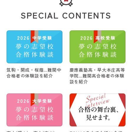
せします。
SPECIAL CONTENTS
2026/05/29
NEWS
「2026 最難関高入試合格者インタビュー」掲載開始
夢の志望校に合格した先輩たち の入試戦略のすべてをお見
せします。
2026/05/29
NEWS
「2026 最難関大入試合格者インタビュー」掲載開始
夢の志望校に合格した先輩たち の入試戦略のすべてをお見
筑駒・開成・桜蔭…難関中
慶應義塾高・早大本庄高等
せします。
合格者の体験談を紹介
学院…難関高合格者の体験
談を紹介
2026/05/29
開校情報
5月29日(金)TOMAS藤沢校リニューアル開校。入会相談受付
中！
2026/05/29
オススメ
7月～8月 TOMASサイエンス教室(教室開催)「夏祭りを科学
する」受付開始！