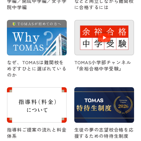
学編／開成中学編／女子学
などと両立しながら難関校
院中学編
に合格するには
2026/04/09
オススメ
7月26日(日) 医学部個別受験相談会2026 [無料] 受付開始！
2026/04/09
オススメ
7月12日(日) 中3生対象 早慶MARCH合格判定模試 [無料] 受付
開始！
なぜ、TOMASは難関校を
TOMAS小学部チャンネル
めざすひとに選ばれている
『余裕合格中学受験』
2026/04/01
オススメ
のか
学校見学説明会 2026 - 2026年5月～11月
2026/03/30
開校情報
2026年5月 医学部受験専門個別指導 メディックTOMAS池袋
校 新規開校！ 入会相談受付中
2026/03/18
オススメ
指導料ご提案の流れと料金
生徒の夢の志望校合格を応
6月21日(日) 小3・4生対象 TOMAS最難関模試 [無料] 受付開
体系
援するための特待生制度
始！