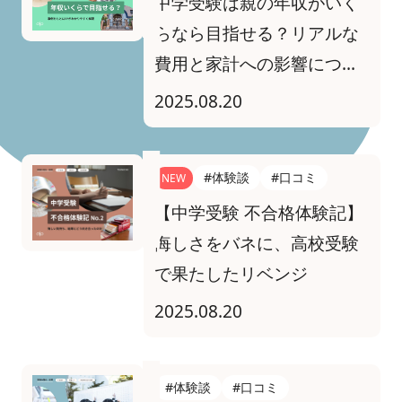
中学受験は親の年収がいく
らなら目指せる？リアルな
費用と家計への影響につい
てFPがわかりやすく解説し
2025.08.20
ます
#体験談
#口コミ
NEW
【中学受験 不合格体験記】
悔しさをバネに、高校受験
で果たしたリベンジ
2025.08.20
#体験談
#口コミ