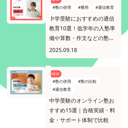
#塾の併用
#費用
#通信教育
中学受験におすすめの通信
教育10選！低学年の入塾準
備や算数・作文などの塾併
用教材パターンのおすすめ
2025.09.18
を解説
NEW
#塾の併用
#塾の比較
#通信教育
中学受験のオンライン塾お
すすめ15選｜合格実績・料
金・サポート体制で比較