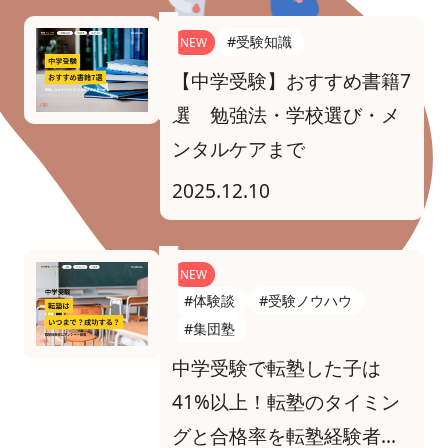
#受験知識
NEW
【中学受験】おすすめ書籍7
選 勉強法・学校選び・メ
ンタルケアまで
2025.12.10
NEW
#体験談
#受験ノウハウ
#集団塾
中学受験で転塾した子は
41%以上！転塾のタイミン
グと合格率を転塾経験者に