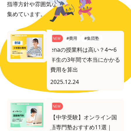
指導方針や雰囲気など、塾選びに役立つ記事を
集めています。
#費用
#集団塾
NEW
enaの授業料は高い？4〜6
年生の3年間で本当にかかる
費用を算出
2025.12.24
NEW
【中学受験】オンライン国
語専門塾おすすめ11選｜