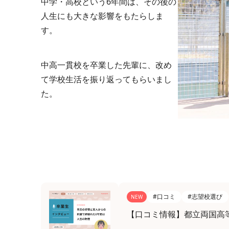
中学・高校という6年間は、その後の
人生にも大きな影響をもたらしま
す。
中高一貫校を卒業した先輩に、改め
て学校生活を振り返ってもらいまし
た。
#口コミ
#志望校選び
NEW
【口コミ情報】都立両国高