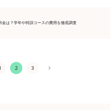
料金は？学年や特訓コースの費用を徹底調査
1
2
3