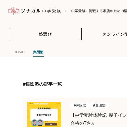
-
塾選び
オンライン
HOME
集団塾
#集団塾の記事一覧
#体験談
#集団塾
【中学受験体験記 親子イ
合格のTさん