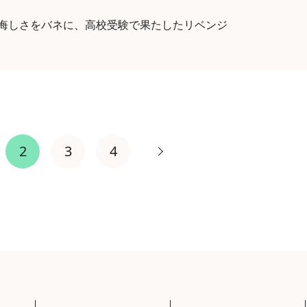
】悔しさをバネに、高校受験で果たしたリベンジ
2
3
4