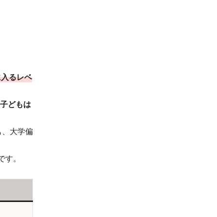
に入るレベ
子どもは
も、大学偏
です。