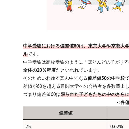
中学受験における偏差値60は、東京大学や京都大
ル
です。
中学受験は高校受験のように「ほとんどの子がする
全体の20％程度
だといわれています。
そのためいわゆる真ん中である
偏差値50の中学校
差値が60を超える難関大学への合格者を多数輩出
つまり偏差値60は
限られた子どもたちの中のさらに
＜各
偏差値
75
0.62%