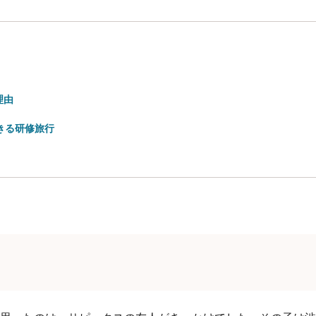
。
理由
きる研修旅行