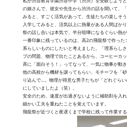
私が渋谷教育学園渋谷中学（渋渋）を受験しようと
の娘さんで、彼女や先生から渋渋の話を聞いて、「
みると、すごく活気があって、生徒たちの楽しそう
入学してみると、活気以上に熱量がある人間ばかり
祭の話し合いは本気で、半分喧嘩になるぐらい熱が
一番印象に残っているのは、高2の飛龍祭で作った
系らしいものにしたいと考えました。「理系らしさ
プの問題、物理で出たことあるから、コーヒーカッ
斉に「面白そう！」ってなって、一気に物事が動
他の高校から機材を譲ってもらい、モチーフを「砂
り込んで…。物理が得意な男子たちが「どれぐらい
にしていましたよ（笑）。
安全のため、速度が出過ぎないように補助剤を入れ
細かい工夫を重ねたことを覚えています。
飛龍祭が近づくと夜遅くまで学校に残って作業する